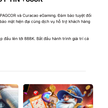
bởi PAGCOR và Curacao eGaming. Đảm bảo tuyệt đối
 bảo mật hiện đại cùng dịch vụ hỗ trợ khách hàng
đầu lên tới 888K. Bắt đầu hành trình giải trí cá