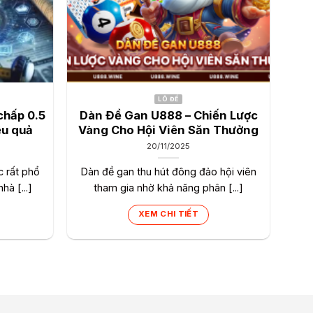
LÔ ĐỀ
chấp 0.5
Dàn Đề Gan U888 – Chiến Lược
ệu quả
Vàng Cho Hội Viên Săn Thưởng
20/11/2025
c rất phổ
Dàn đề gan thu hút đông đảo hội viên
hà [...]
tham gia nhờ khả năng phân [...]
XEM CHI TIẾT