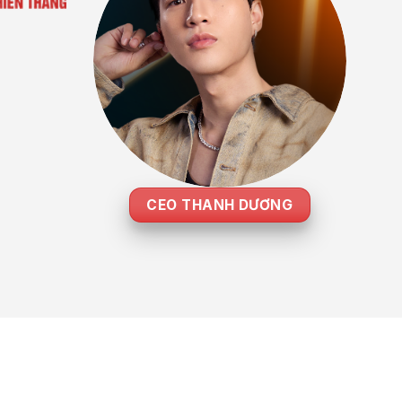
CEO THANH DƯƠNG