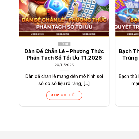
LÔ ĐỀ
hơi
Dàn Đề Chẵn Lẻ – Phương Thức
Bạch Th
8
Phân Tách Số Tối Ưu T1.2026
Trúng
20/11/2025
 hiểu
Dàn đề chẵn lẻ mang đến mô hình soi
Bạch thủ 
.]
số có số liệu rõ ràng, [...]
mạn
XEM CHI TIẾT