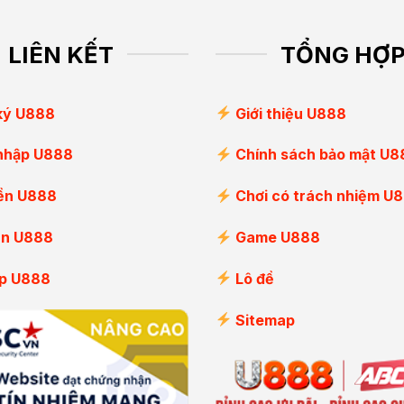
LIÊN KẾT
TỔNG HỢ
ký U888
Giới thiệu U888
nhập U888
Chính sách bảo mật U8
ền U888
Chơi có trách nhiệm U
ền U888
Game U888
pp U888
Lô đề
Sitemap