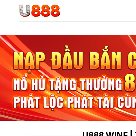
Bỏ
qua
nội
dung
U888 WINE |