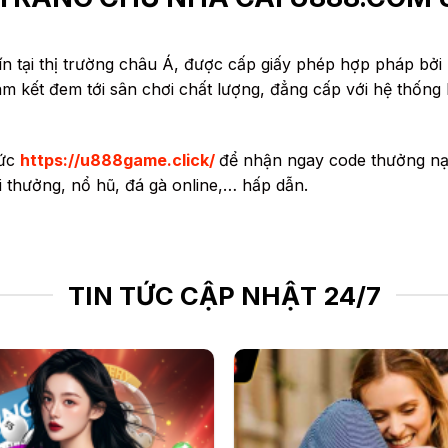
tín tại thị trường châu Á, được cấp giấy phép hợp pháp 
am kết đem tới sân chơi chất lượng, đẳng cấp với hệ thống
hức
https://u888game.click/
để nhận ngay code thưởng nạp 
i thưởng, nổ hũ, đá gà online,… hấp dẫn.
TIN TỨC CẬP NHẬT 24/7