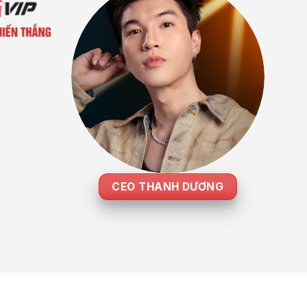
CEO THANH DƯƠNG