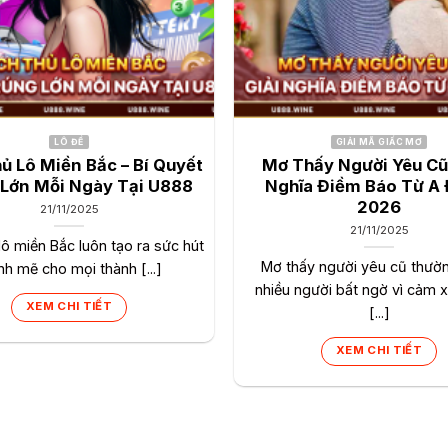
LÔ ĐỀ
GIẢI MÃ GIẤC MƠ
ủ Lô Miền Bắc – Bí Quyết
Mơ Thấy Người Yêu Cũ 
 Lớn Mỗi Ngày Tại U888
Nghĩa Điềm Báo Từ A 
2026
21/11/2025
21/11/2025
lô miền Bắc luôn tạo ra sức hút
Mơ thấy người yêu cũ thườn
h mẽ cho mọi thành [...]
nhiều người bất ngờ vì cảm 
XEM CHI TIẾT
[...]
XEM CHI TIẾT