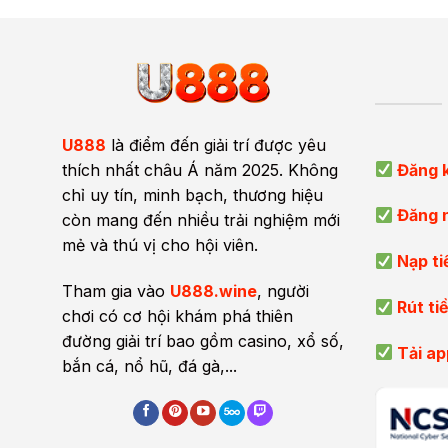
U888
là điểm đến giải trí được yêu
Đăng 
thích nhất châu Á năm 2025. Không
chỉ uy tín, minh bạch, thương hiệu
Đăng 
còn mang đến nhiều trải nghiệm mới
mẻ và thú vị cho hội viên.
Nạp ti
Tham gia vào
U888.wine
, người
Rút ti
chơi có cơ hội khám phá thiên
đường giải trí bao gồm casino, xổ số,
Tải a
bắn cá, nổ hũ, đá gà,...