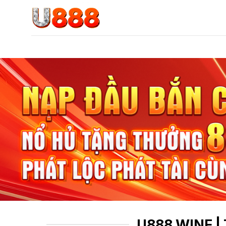
Bỏ
qua
nội
dung
U888 WINE |