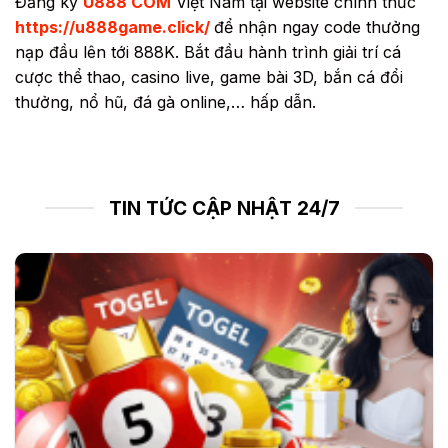
Đăng ký
U888 COM
Việt Nam tại website chính thức
https://u888game.click/
để nhận ngay code thưởng
nạp đầu lên tới 888K. Bắt đầu hành trình giải trí cá
cược thể thao, casino live, game bài 3D, bắn cá đổi
thưởng, nổ hũ, đá gà online,… hấp dẫn.
TIN TỨC CẬP NHẬT 24/7