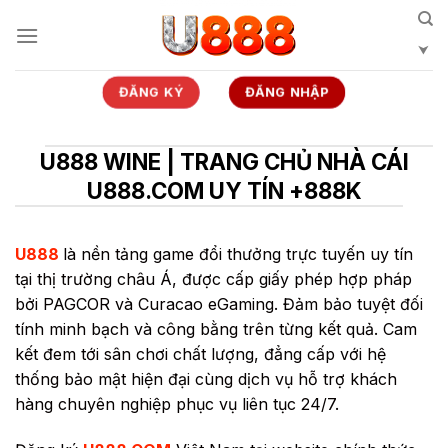
Bỏ
qua
nội
dung
ĐĂNG KÝ
ĐĂNG NHẬP
U888 WINE | TRANG CHỦ NHÀ CÁI
U888.COM UY TÍN +888K
U888
là nền tảng game đổi thưởng trực tuyến uy tín
tại thị trường châu Á, được cấp giấy phép hợp pháp
bởi PAGCOR và Curacao eGaming. Đảm bảo tuyệt đối
tính minh bạch và công bằng trên từng kết quả. Cam
kết đem tới sân chơi chất lượng, đẳng cấp với hệ
thống bảo mật hiện đại cùng dịch vụ hỗ trợ khách
hàng chuyên nghiệp phục vụ liên tục 24/7.