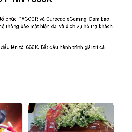
bởi tổ chức PAGCOR và Curacao eGaming. Đảm bảo
 hệ thống bảo mật hiện đại và dịch vụ hỗ trợ khách
u lên tới 888K. Bắt đầu hành trình giải trí cá