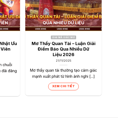
GIẢI MÃ GIẤC MƠ
Nhật Ưu
Mơ Thấy Quan Tài – Luận Giải
 Viên
Điềm Báo Qua Nhiều Dữ
Liệu 2026
21/11/2025
 chuỗi
Mơ thấy quan tài thường tạo cảm giác
u đãi đăng
mạnh xuất phát từ hình ảnh nghi [...]
XEM CHI TIẾT