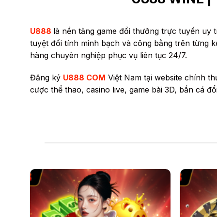
U888
là nền tảng game đổi thưởng trực tuyến uy
tuyệt đối tính minh bạch và công bằng trên từng k
hàng chuyên nghiệp phục vụ liên tục 24/7.
Đăng ký
U888 COM
Việt Nam tại website chính t
cược thể thao, casino live, game bài 3D, bắn cá đổ