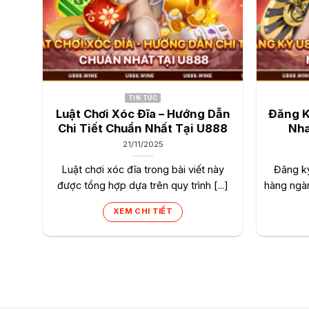
TIN TỨC
nh
Luật Chơi Xóc Đĩa – Hướng Dẫn
Đăng K
Mắn
Chi Tiết Chuẩn Nhất Tại U888
Nha
21/11/2025
Luật chơi xóc đĩa trong bài viết này
Đăng ký
iều
được tổng hợp dựa trên quy trình [...]
hàng ngàn
...]
XEM CHI TIẾT