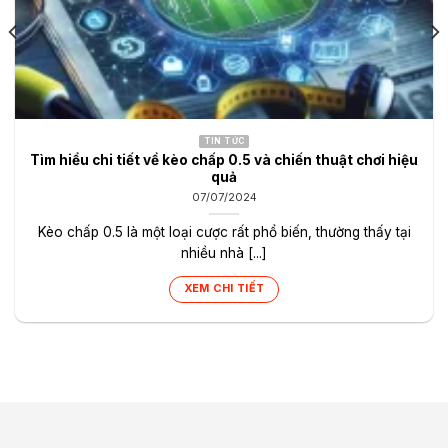
TIN TỨC
Tìm hiểu chi tiết về kèo chấp 0.5 và chiến thuật chơi hiệu
quả
07/07/2024
Kèo chấp 0.5 là một loại cược rất phổ biến, thường thấy tại
nhiều nhà [...]
XEM CHI TIẾT