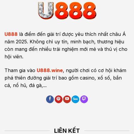
U888
là điểm đến giải trí được yêu thích nhất châu Á
năm 2025. Không chỉ uy tín, minh bạch, thương hiệu
còn mang đến nhiều trải nghiệm mới mẻ và thú vị cho
hội viên.
Tham gia vào
U888.wine
, người chơi có cơ hội khám
phá thiên đường giải trí bao gồm casino, xổ số, bắn
cá, nổ hũ, đá gà,...
LIÊN KẾT