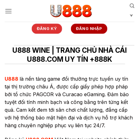
Bỏ
qua
nội
dung
ĐĂNG KÝ
ĐĂNG NHẬP
U888 WINE | TRANG CHỦ NHÀ CÁI
U888.COM UY TÍN +888K
U888
là nền tảng game đổi thưởng trực tuyến uy tín
tại thị trường châu Á, được cấp giấy phép hợp pháp
bởi tổ chức PAGCOR và Curacao eGaming. Đảm bảo
tuyệt đối tính minh bạch và công bằng trên từng kết
quả. Cam kết đem tới sân chơi chất lượng, đẳng cấp
với hệ thống bảo mật hiện đại và dịch vụ hỗ trợ khách
hàng chuyên nghiệp phục vụ liên tục 24/7.