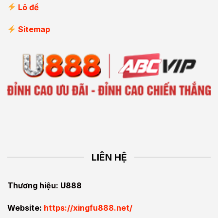
Lô đề
Sitemap
LIÊN HỆ
Thương hiệu: U888
Website:
https://xingfu888.net/