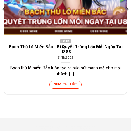
LÔ ĐỀ
Bạch Thủ Lô Miền Bắc – Bí Quyết Trúng Lớn Mỗi Ngày Tại
U888
21/11/2025
Bạch thủ lô miền Bắc luôn tạo ra sức hút mạnh mẽ cho mọi
thành [...]
XEM CHI TIẾT