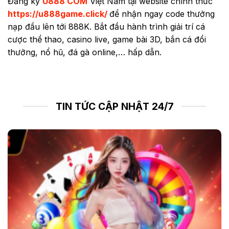
Đăng ký
U888 COM
Việt Nam tại website chính thức
https://u888game.click/
để nhận ngay code thưởng
nạp đầu lên tới 888K. Bắt đầu hành trình giải trí cá
cược thể thao, casino live, game bài 3D, bắn cá đổi
thưởng, nổ hũ, đá gà online,… hấp dẫn.
TIN TỨC CẬP NHẬT 24/7