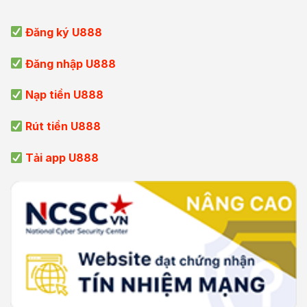
Đăng ký U888
Đăng nhập U888
Nạp tiền U888
Rút tiền U888
Tải app U888