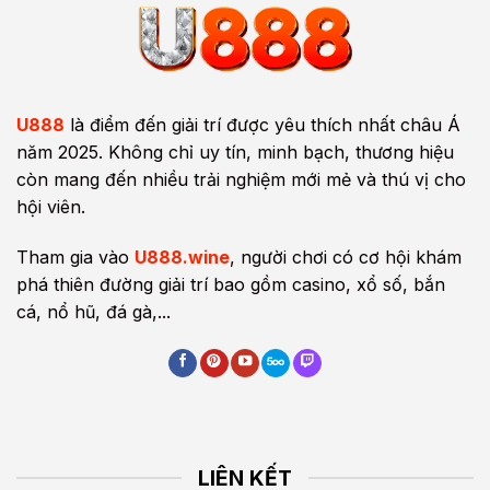
U888
là điểm đến giải trí được yêu thích nhất châu Á
năm 2025. Không chỉ uy tín, minh bạch, thương hiệu
còn mang đến nhiều trải nghiệm mới mẻ và thú vị cho
hội viên.
Tham gia vào
U888.wine
, người chơi có cơ hội khám
phá thiên đường giải trí bao gồm casino, xổ số, bắn
cá, nổ hũ, đá gà,...
LIÊN KẾT