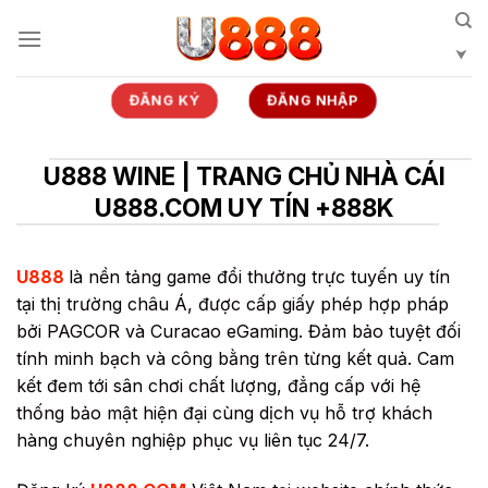
Bỏ
qua
nội
dung
ĐĂNG KÝ
ĐĂNG NHẬP
U888 WINE | TRANG CHỦ NHÀ CÁI
U888.COM UY TÍN +888K
U888
là nền tảng game đổi thưởng trực tuyến uy tín
tại thị trường châu Á, được cấp giấy phép hợp pháp
bởi PAGCOR và Curacao eGaming. Đảm bảo tuyệt đối
tính minh bạch và công bằng trên từng kết quả. Cam
kết đem tới sân chơi chất lượng, đẳng cấp với hệ
thống bảo mật hiện đại cùng dịch vụ hỗ trợ khách
hàng chuyên nghiệp phục vụ liên tục 24/7.