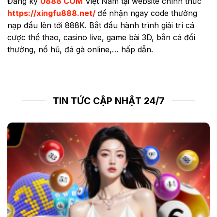
Đăng ký
U888 COM
Việt Nam tại website chính thức
https://xingfu888.net/
để nhận ngay code thưởng
nạp đầu lên tới 888K. Bắt đầu hành trình giải trí cá
cược thể thao, casino live, game bài 3D, bắn cá đổi
thưởng, nổ hũ, đá gà online,… hấp dẫn.
TIN TỨC CẬP NHẬT 24/7