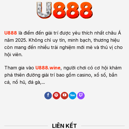
U888
là điểm đến giải trí được yêu thích nhất châu Á
năm 2025. Không chỉ uy tín, minh bạch, thương hiệu
còn mang đến nhiều trải nghiệm mới mẻ và thú vị cho
hội viên.
Tham gia vào
U888.wine
, người chơi có cơ hội khám
phá thiên đường giải trí bao gồm casino, xổ số, bắn
cá, nổ hũ, đá gà,...
LIÊN KẾT