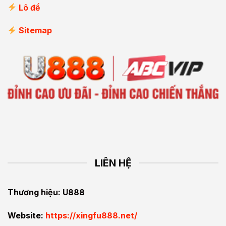
Lô đề
Sitemap
LIÊN HỆ
Thương hiệu: U888
Website:
https://xingfu888.net/