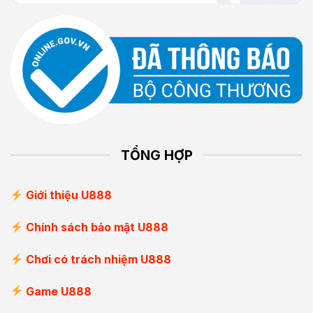
TỔNG HỢP
Giới thiệu U888
Chính sách bảo mật U888
Chơi có trách nhiệm U888
Game U888