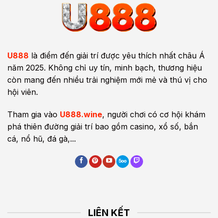
U888
là điểm đến giải trí được yêu thích nhất châu Á
năm 2025. Không chỉ uy tín, minh bạch, thương hiệu
còn mang đến nhiều trải nghiệm mới mẻ và thú vị cho
hội viên.
Tham gia vào
U888.wine
, người chơi có cơ hội khám
phá thiên đường giải trí bao gồm casino, xổ số, bắn
cá, nổ hũ, đá gà,...
LIÊN KẾT