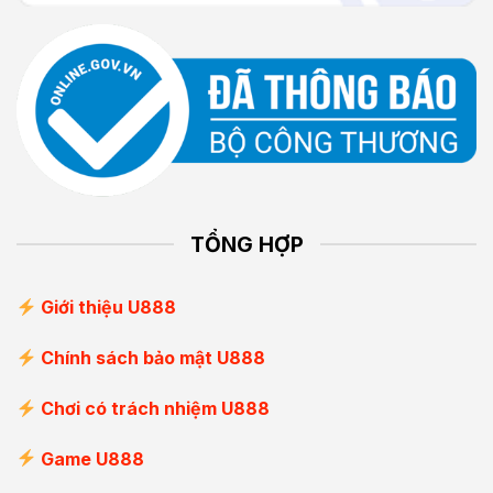
TỔNG HỢP
Giới thiệu U888
Chính sách bảo mật U888
Chơi có trách nhiệm U888
Game U888