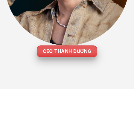
CEO THANH DƯƠNG