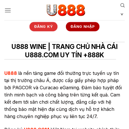
Bỏ
qua
nội
dung
ĐĂNG KÝ
ĐĂNG NHẬP
U888 WINE | TRANG CHỦ NHÀ CÁI
U888.COM UY TÍN +888K
U888
là nền tảng game đổi thưởng trực tuyến uy tín
tại thị trường châu Á, được cấp giấy phép hợp pháp
bởi PAGCOR và Curacao eGaming. Đảm bảo tuyệt đối
tính minh bạch và công bằng trên từng kết quả. Cam
kết đem tới sân chơi chất lượng, đẳng cấp với hệ
thống bảo mật hiện đại cùng dịch vụ hỗ trợ khách
hàng chuyên nghiệp phục vụ liên tục 24/7.