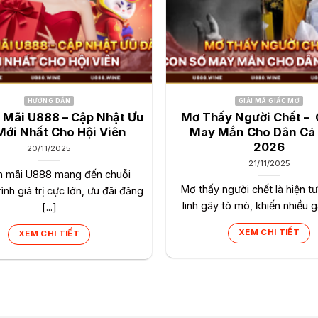
HƯỚNG DẪN
GIẢI MÃ GIẤC MƠ
 Mãi U888 – Cập Nhật Ưu
Mơ Thấy Người Chết – 
Mới Nhất Cho Hội Viên
May Mắn Cho Dân Cá
2026
20/11/2025
21/11/2025
n mãi U888 mang đến chuỗi
Mơ thấy người chết là hiện 
ình giá trị cực lớn, ưu đãi đăng
linh gây tò mò, khiến nhiều g
[...]
XEM CHI TIẾT
XEM CHI TIẾT