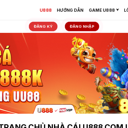
U888
HƯỚNG DẪN
GAME U888
L
ĐĂNG KÝ
ĐĂNG NHẬP
 TRANG CHỦ NHÀ CÁI U888.COM 