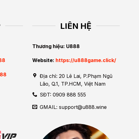
P
LIÊN HỆ
Thương hiệu: U888
88
Website:
https://u888game.click/
888
Địa chỉ: 20 Lê Lai, P.Phạm Ngũ
Lão, Q.1, TP.HCM, Việt Nam
SĐT: 0909 888 555
GMAIL:
support@u888.wine