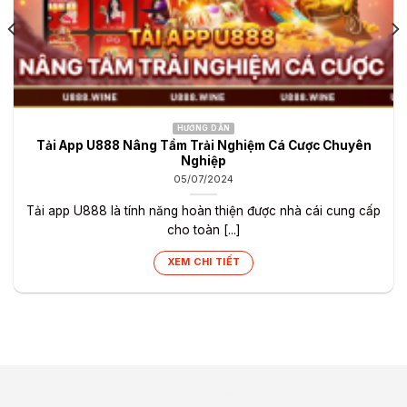
HƯỚNG DẪN
Tải App U888 Nâng Tầm Trải Nghiệm Cá Cược Chuyên
Nghiệp
05/07/2024
Tải app U888 là tính năng hoàn thiện được nhà cái cung cấp
cho toàn [...]
XEM CHI TIẾT