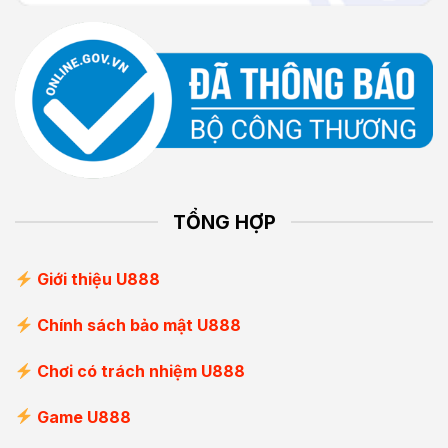
TỔNG HỢP
Giới thiệu U888
Chính sách bảo mật U888
Chơi có trách nhiệm U888
Game U888