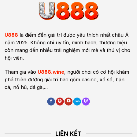
U888
là điểm đến giải trí được yêu thích nhất châu Á
năm 2025. Không chỉ uy tín, minh bạch, thương hiệu
còn mang đến nhiều trải nghiệm mới mẻ và thú vị cho
hội viên.
Tham gia vào
U888.wine
, người chơi có cơ hội khám
phá thiên đường giải trí bao gồm casino, xổ số, bắn
cá, nổ hũ, đá gà,...
LIÊN KẾT