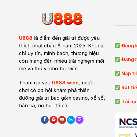
U888
là điểm đến giải trí được yêu
Đăng 
thích nhất châu Á năm 2025. Không
chỉ uy tín, minh bạch, thương hiệu
Đăng 
còn mang đến nhiều trải nghiệm mới
mẻ và thú vị cho hội viên.
Nạp ti
Tham gia vào
U888.wine
, người
Rút ti
chơi có cơ hội khám phá thiên
đường giải trí bao gồm casino, xổ số,
Tải a
bắn cá, nổ hũ, đá gà,...