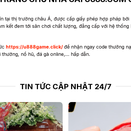
tín tại thị trường châu Á, được cấp giấy phép hợp pháp 
am kết đem tới sân chơi chất lượng, đẳng cấp với hệ thống
hức
https://u888game.click/
để nhận ngay code thưởng nạp 
i thưởng, nổ hũ, đá gà online,… hấp dẫn.
TIN TỨC CẬP NHẬT 24/7