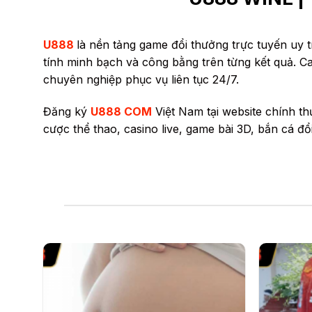
U888
là nền tảng game đổi thưởng trực tuyến uy 
tính minh bạch và công bằng trên từng kết quả. C
chuyên nghiệp phục vụ liên tục 24/7.
Đăng ký
U888 COM
Việt Nam tại website chính t
cược thể thao, casino live, game bài 3D, bắn cá đổ