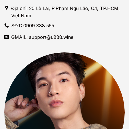
Địa chỉ: 20 Lê Lai, P.Phạm Ngũ Lão, Q.1, TP.HCM,
Việt Nam
SĐT: 0909 888 555
GMAIL:
support@u888.wine