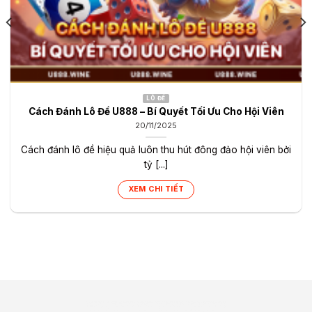
LÔ ĐỀ
Cách Đánh Lô Đề U888 – Bí Quyết Tối Ưu Cho Hội Viên
20/11/2025
Cách đánh lô đề hiệu quả luôn thu hút đông đảo hội viên bởi
tỷ [...]
XEM CHI TIẾT