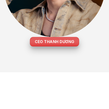
CEO THANH DƯƠNG