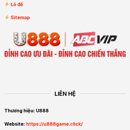
Lô đề
Sitemap
LIÊN HỆ
Thương hiệu: U888
Website:
https://u888game.click/