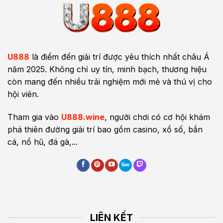
U888
là điểm đến giải trí được yêu thích nhất châu Á
năm 2025. Không chỉ uy tín, minh bạch, thương hiệu
còn mang đến nhiều trải nghiệm mới mẻ và thú vị cho
hội viên.
Tham gia vào
U888.wine
, người chơi có cơ hội khám
phá thiên đường giải trí bao gồm casino, xổ số, bắn
cá, nổ hũ, đá gà,...
LIÊN KẾT