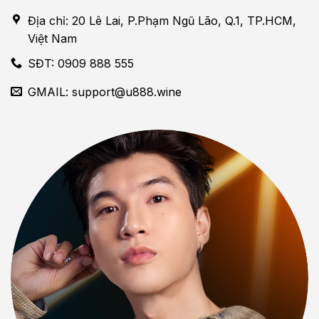
Địa chỉ: 20 Lê Lai, P.Phạm Ngũ Lão, Q.1, TP.HCM,
Việt Nam
SĐT: 0909 888 555
GMAIL:
support@u888.wine