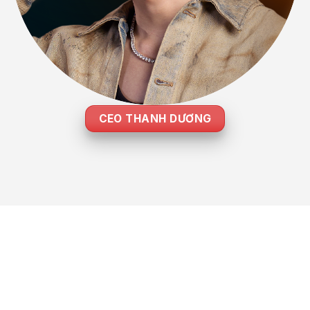
CEO THANH DƯƠNG