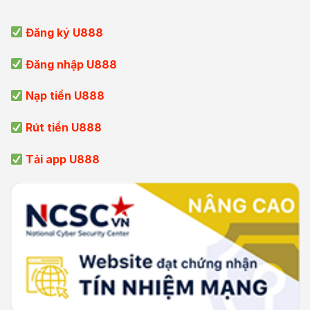
Đăng ký U888
Đăng nhập U888
Nạp tiền U888
Rút tiền U888
Tải app U888