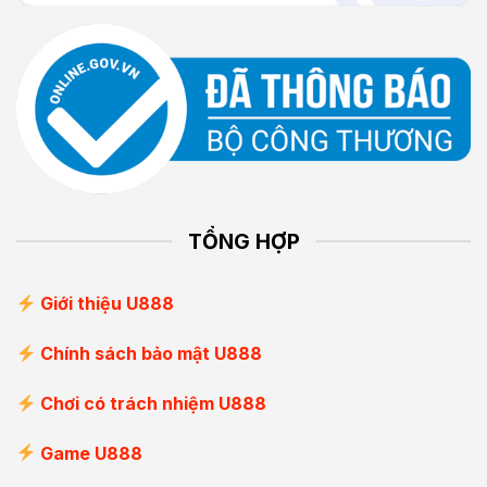
TỔNG HỢP
Giới thiệu U888
Chính sách bảo mật U888
Chơi có trách nhiệm U888
Game U888