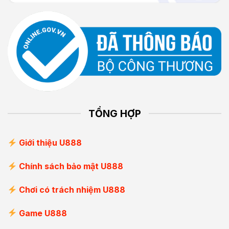
TỔNG HỢP
Giới thiệu U888
Chính sách bảo mật U888
Chơi có trách nhiệm U888
Game U888