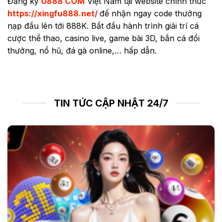
Đăng ký
U888 COM
Việt Nam tại website chính thức
https://xingfu888.net/
để nhận ngay code thưởng
nạp đầu lên tới 888K. Bắt đầu hành trình giải trí cá
cược thể thao, casino live, game bài 3D, bắn cá đổi
thưởng, nổ hũ, đá gà online,… hấp dẫn.
TIN TỨC CẬP NHẬT 24/7