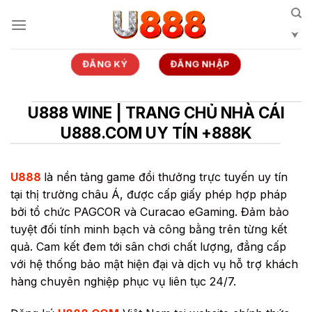
Bỏ
qua
nội
dung
ĐĂNG KÝ
ĐĂNG NHẬP
U888 WINE | TRANG CHỦ NHÀ CÁI
U888.COM UY TÍN +888K
U888
là nền tảng game đổi thưởng trực tuyến uy tín
tại thị trường châu Á, được cấp giấy phép hợp pháp
bởi tổ chức PAGCOR và Curacao eGaming. Đảm bảo
tuyệt đối tính minh bạch và công bằng trên từng kết
quả. Cam kết đem tới sân chơi chất lượng, đẳng cấp
với hệ thống bảo mật hiện đại và dịch vụ hỗ trợ khách
hàng chuyên nghiệp phục vụ liên tục 24/7.