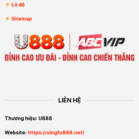
Lô đề
Sitemap
LIÊN HỆ
Thương hiệu: U888
Website:
https://xingfu888.net/