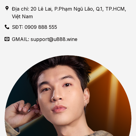
Địa chỉ: 20 Lê Lai, P.Phạm Ngũ Lão, Q.1, TP.HCM,
Việt Nam
SĐT: 0909 888 555
GMAIL:
support@u888.wine