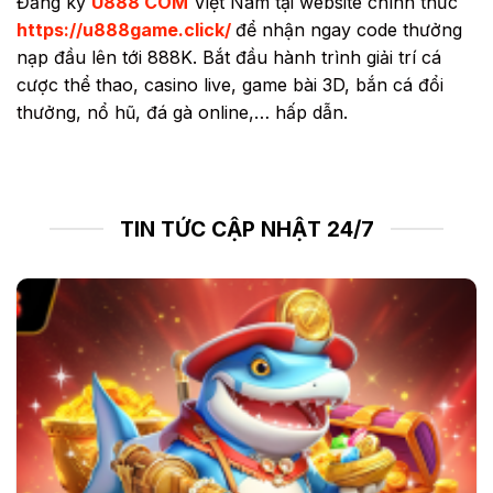
Đăng ký
U888 COM
Việt Nam tại website chính thức
https://u888game.click/
để nhận ngay code thưởng
nạp đầu lên tới 888K. Bắt đầu hành trình giải trí cá
cược thể thao, casino live, game bài 3D, bắn cá đổi
thưởng, nổ hũ, đá gà online,… hấp dẫn.
TIN TỨC CẬP NHẬT 24/7