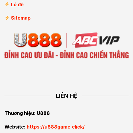
Lô đề
Sitemap
LIÊN HỆ
Thương hiệu: U888
Website:
https://u888game.click/