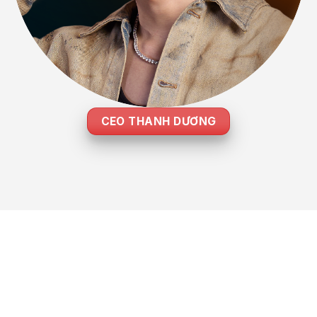
CEO THANH DƯƠNG